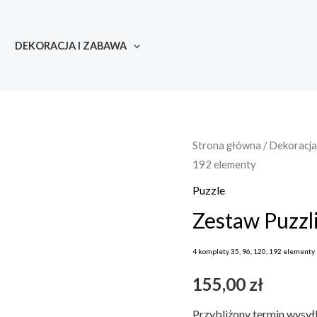
DEKORACJA I ZABAWA
ilość
Strona główna
/
Dekoracja
192 elementy
Zestaw
Puzzli
Puzzle
4
Zestaw Puzzl
komplety
35,
4 komplety 35, 96, 120, 192 elementy
96,
155,00
zł
120,
192
Przybliżony termin wysył