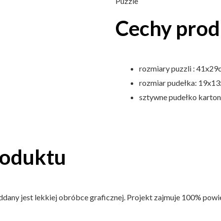
Puzzle
Cechy pro
rozmiary puzzli : 41x2
rozmiar pudełka: 19x1
sztywne pudełko karto
roduktu
ddany jest lekkiej obróbce graficznej. Projekt zajmuje 100% powie