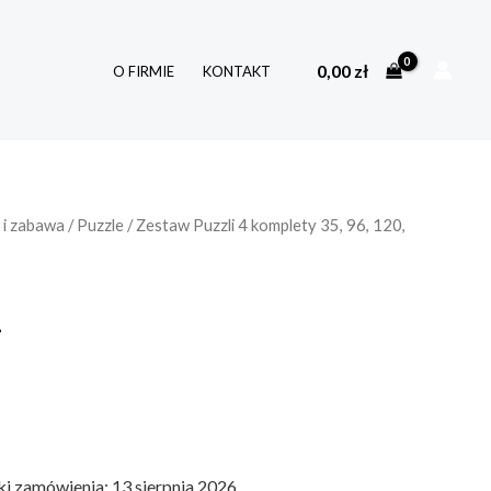
0,00
zł
O FIRMIE
KONTAKT
 i zabawa
/
Puzzle
/ Zestaw Puzzli 4 komplety 35, 96, 120,
i
ki zamówienia: 13 sierpnia 2026