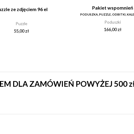
Pakiet wspomnień
zzle ze zdjęciem 96 el
PODUSZKA, PUZZLE, ODBITKI, KA
Poduszki
Puzzle
166,00
zł
55,00
zł
M DLA ZAMÓWIEŃ POWYŻEJ 500 z