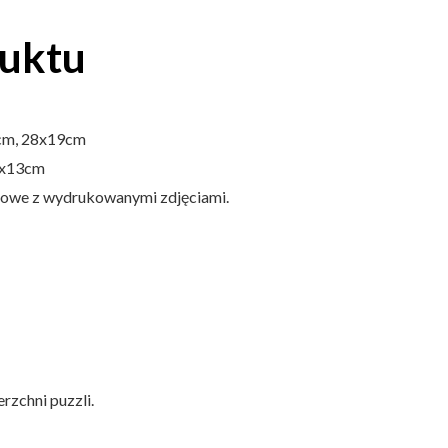
duktu
9cm, 28x19cm
3x13cm
nowe z wydrukowanymi zdjęciami.
rzchni puzzli.