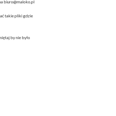
 na biuro@maloko.pl
ć takie pliki gdzie
iętaj by nie było