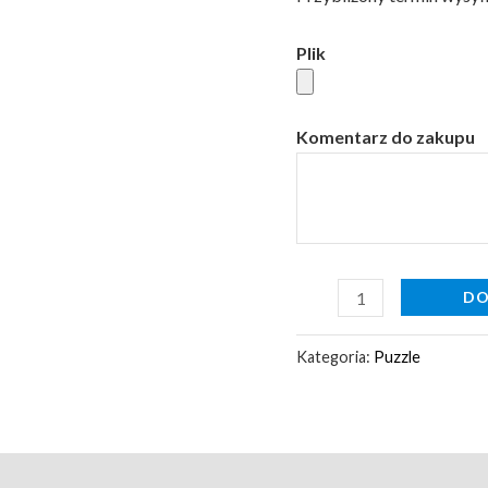
elementy
Plik
Komentarz do zakupu
DO
Kategoria:
Puzzle