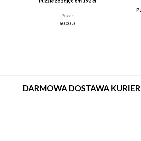
Puzzle ze zdjęciem 192 el
Pu
Puzzle
60,00
zł
DARMOWA DOSTAWA KURIERE