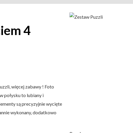
ciem 4
uzzli, więcej zabawy ! Foto
 połysku to lubiany i
lementy są precyzyjnie wycięte
rannie wykonany, dodatkowo