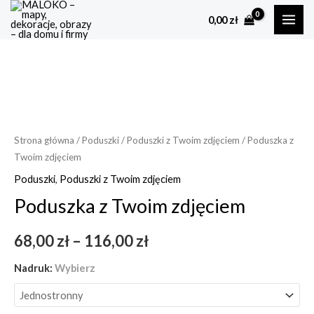
Skip
MAI
0,00
zł
to
ME
content
ilość
Poduszka
z
Twoim
zdjęciem
Strona główna
/
Poduszki
/
Poduszki z Twoim zdjęciem
/ Poduszka z
Twoim zdjęciem
Poduszki
,
Poduszki z Twoim zdjęciem
Poduszka z Twoim zdjęciem
68,00
zł
–
116,00
zł
Nadruk
:
Wybierz