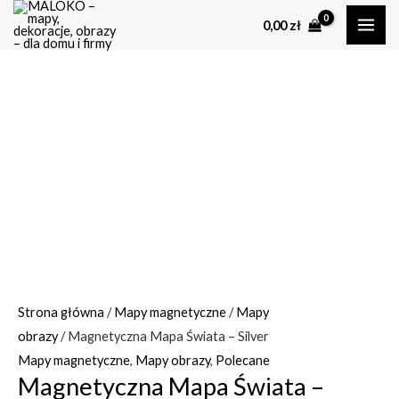
Skip
ilość
MAI
0,00
zł
to
Magnetyczna
ME
content
Mapa
Świata
-
Silver
Strona główna
/
Mapy magnetyczne
/
Mapy
obrazy
/ Magnetyczna Mapa Świata – Silver
Mapy magnetyczne
,
Mapy obrazy
,
Polecane
Magnetyczna Mapa Świata –