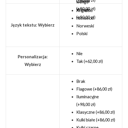
(+90,00 zł)
Czarna
(+90,00 zł)
Wenge
Angielski
(+90,00 zł)
Niemiecki
Język tekstu
:
Wybierz
Norweski
Polski
Nie
Personalizacja
:
Tak (+62,00 zł)
Wybierz
Brak
Flagowe (+86,00 zł)
Iluminacyjne
(+98,00 zł)
Klasyczne (+86,00 zł)
Kulki białe (+86,00 zł)
Kulki czarne